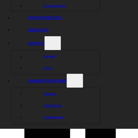
det dags för ett nytt tillfälle!
Sociala medier
Måndagar kl 8.00 samlas vi i klubbstugan och äter
frukost tillsammans. Därefter går vi igenom om det finns
SPEEDWAYBUSSEN
något som kan göras. Här finns en bra chans att lära
känna nya människor samt att hjälpa till i en väldigt fin
WEBBSHOP
förening som Rospiggarna.
Varmt välkomna upp till Hisstech AB Arena!
KONTAKT
Kontakt
Dela nyheten:
Press
SAMARBETSPARTNER
Partners
Partnerlista
Guldklubben