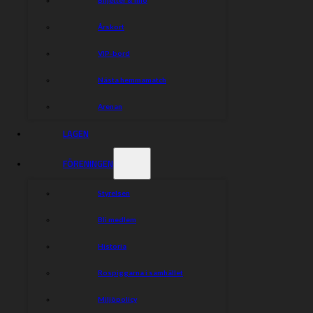
Årskort
VIP-bord
Nästa hemmamatch
Arenan
LAGEN
FÖRENINGEN
Styrelsen
Bli medlem
Historia
Rospiggarna i samhället
Vi behöver bli fler som hjälper till och har därför
startar igång en måndagsklubb som har syftet att få
Miljöpolicy
fler personer engagerade i föreningen. Imorgon är