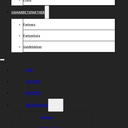
SAMARBETSPARTNER
Partners
Partnerlista
Guldklubben
HEM
ESS PLAY
NYHETER
GÅ PÅ MATCH
Kalender
Biljetter & info