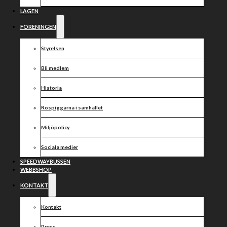
12/1
LAGEN
FÖRENINGEN
Styrelsen
Bli medlem
Historia
Rospiggarna i samhället
Miljöpolicy
Sociala medier
SPEEDWAYBUSSEN
WEBBSHOP
KONTAKT
Kontakt
Press