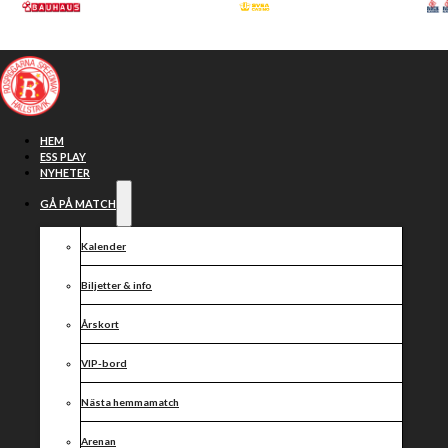
Hoppa till huvudinnehåll
Hoppa till sidfot
HEM
ESS PLAY
NYHETER
GÅ PÅ MATCH
Kalender
Biljetter & info
Årskort
VIP-bord
Måndagsklubben
Nästa hemmamatch
Arenan