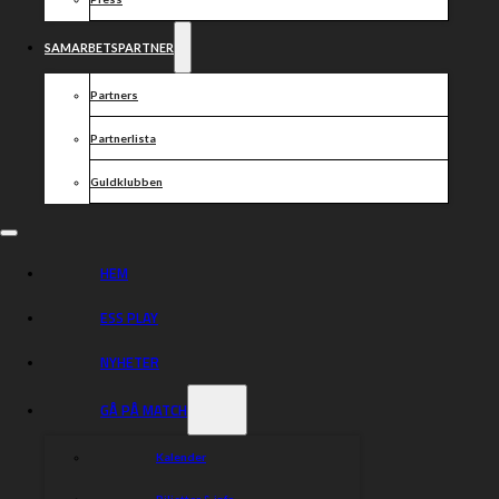
SAMARBETSPARTNER
Partners
Partnerlista
Team Campus Roslagen har hemmamatch på söndag
kl 13.00 i Division 1-serien hemma på Team Kentas
Guldklubben
Park.
Kom och stötta framtiden. Hoppas vi ses!
Team Campus Roslagen
HEM
Elliot Carlmark
ESS PLAY
Dante Johansson (K)
Kasperi Ahvenainen
NYHETER
Tyr Söderblom
Smederna
GÅ PÅ MATCH
Anton Jansson (K)
Frank Borg
Kalender
Charlie Netz
Alexander Jacobsson Sundkvist
Biljetter & info