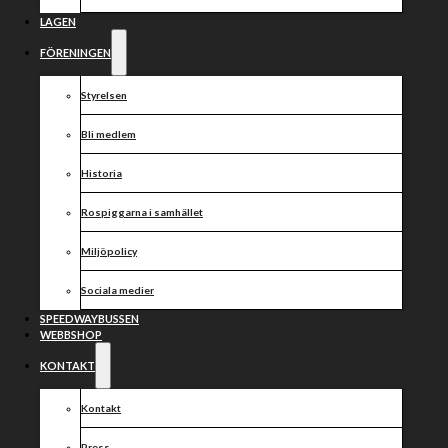
söndag 31/5
LAGEN
FÖRENINGEN
Styrelsen
Bli medlem
Historia
Rospiggarna i samhället
Miljöpolicy
Sociala medier
SPEEDWAYBUSSEN
WEBBSHOP
KONTAKT
Kontakt
Press