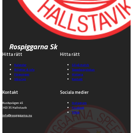
Rospiggarna Sk
Hitta rätt
Hitta rätt
Kalender
Gå på match
Biljetter & info
Speedwayskolan
Föreningen
Historia
Våra lag
Kontakt
Kontakt
Sociala medier
Kusbyvägen 45
Instagram
763 35 Hallstavik
Facebook
TikTok
info@rospiggarna.nu