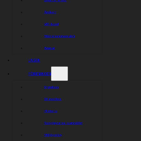
Indianerna
Årskort
Adrian Gheorghe
VIP-bord
Nivo Hatva
Niklas Säyirö
Nästa hemmamatch
Casper Appelgren
DaLej
Arenan
Daniel Hauge Sjöström (K)
LAGEN
Leo Klasson
Wiktor Ferneborn
FÖRENINGEN
Styrelsen
Dela nyheten:
Bli medlem
Historia
Rospiggarna i samhället
Miljöpolicy