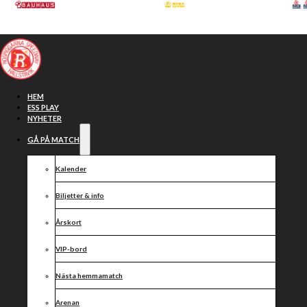
Hoppa till huvudinnehåll
Hoppa till sidfot
HEM
ESS PLAY
NYHETER
GÅ PÅ MATCH
Kalender
Biljetter & info
Årskort
VIP-bord
Division 1
Nästa hemmamatch
Arenan