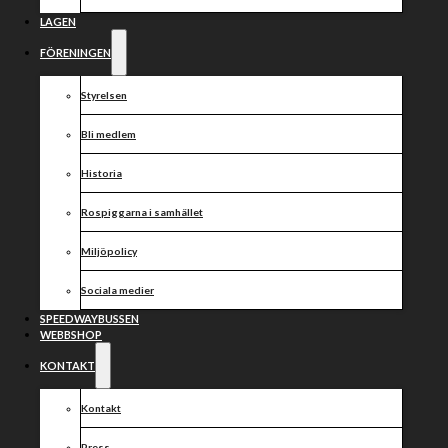
och fri entré
LAGEN
FÖRENINGEN
Styrelsen
Bli medlem
Historia
Rospiggarna i samhället
Miljöpolicy
Sociala medier
SPEEDWAYBUSSEN
WEBBSHOP
KONTAKT
Kontakt
Press