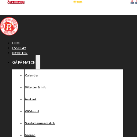
Hoppa till huvudinnehåll
Hoppa till sidfot
HEM
ESS PLAY
NYHETER
GÅ PÅ MATCH
Kalender
Biljetter & info
Årskort
VIP-bord
Hemmamatch
Nästa hemmamatch
Arenan