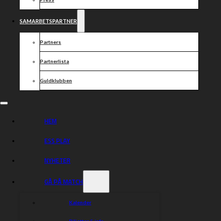
SAMARBETSPARTNER
Partners
Partnerlista
Guldklubben
HEM
ESS PLAY
NYHETER
GÅ PÅ MATCH
Kalender
Biljetter & info