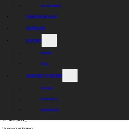
har drabbats av en hjärnskakning efter en krasch i
Sociala medier
England och missar tisdagens match. Vadim Tarasenko
behöver samtidigt ge sin axel fortsatt rehabilitering efter
SPEEDWAYBUSSEN
kraschen i Kumla och står därför också över.
WEBBSHOP
– Oturen med skador grinar oss lite i ansiktet, men vi har
fullt förtroende för att den här sjuan är rejält sugna på att
KONTAKT
ta säsongens första seger, säger lagledare Andreas
Sundin.
Kontakt
𝐕𝐚̊𝐫𝐭 𝐥𝐚𝐠
Press
1. Piotr Pawlicki
2. Ludvig Lindgren (K)
SAMARBETSPARTNER
3. Mikkel Michelsen
Partners
4. Jonas Knudsen
Partnerlista
5. David Bellego
Guldklubben
6. Adam Ellis
7. Emil Millberg
Vargarna mönstrar