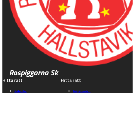
Rospiggarna Sk
Hitta rätt
Hitta rätt
Kalender
Gå på match
Biljetter & info
Speedwayskolan
Föreningen
Historia
Våra lag
Kontakt
Kontakt
Sociala medier
Kusbyvägen 45
Instagram
763 35 Hallstavik
Facebook