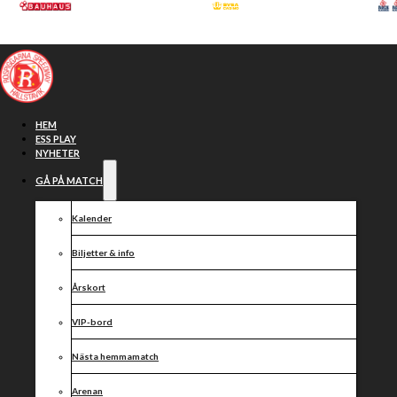
Hoppa till huvudinnehåll
Hoppa till sidfot
HEM
ESS PLAY
NYHETER
GÅ PÅ MATCH
Adam Ellis
Kalender
Biljetter & info
Årskort
VIP-bord
Nästa hemmamatch
Arenan