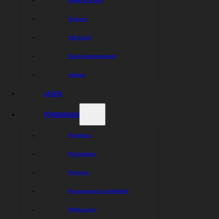
Snabbfakta
Årskort
VIP-bord
Ålder: 28
Nationalitet:
Storbritannien
Nästa hemmamatch
Snitt: 1.250
Arenan
LAGEN
FÖRENINGEN
Styrelsen
Bli medlem
Historia
Rospiggarna i samhället
Miljöpolicy