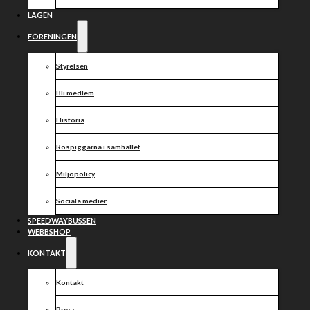
LAGEN
FÖRENINGEN
Styrelsen
Bli medlem
Historia
Rospiggarna i samhället
Miljöpolicy
Sociala medier
SPEEDWAYBUSSEN
WEBBSHOP
KONTAKT
Kontakt
Press