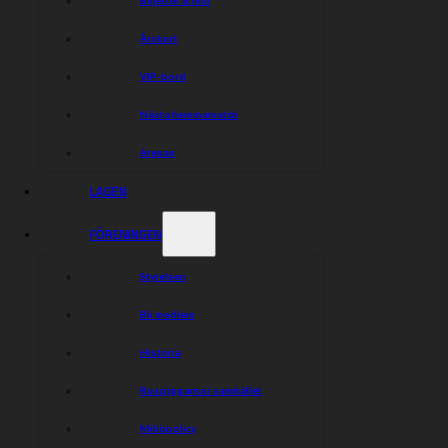
Årskort
VIP-bord
Nästa hemmamatch
Arenan
LAGEN
FÖRENINGEN
Styrelsen
Bli medlem
Rospiggarna Sk
Historia
Hitta rätt
Hitta rätt
Rospiggarna i samhället
Kalender
Gå på match
Miljöpolicy
Biljetter & info
Speedwayskolan