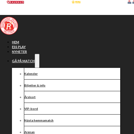
Hoppa till huvudinnehåll
Hoppa till sidfot
HEM
ESS PLAY
NYHETER
GÅ PÅ MATCH
Bauhausligan
Kalender
Biljetter & info
Årskort
VIP-bord
Nästa hemmamatch
Arenan