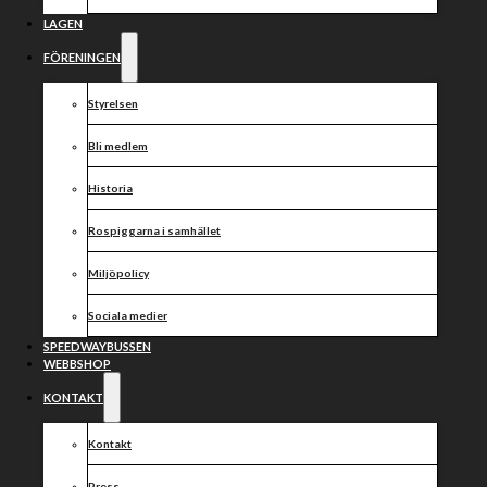
LAGEN
FÖRENINGEN
Styrelsen
Bli medlem
Historia
Rospiggarna i samhället
Miljöpolicy
Sociala medier
SPEEDWAYBUSSEN
WEBBSHOP
KONTAKT
Kontakt
Press