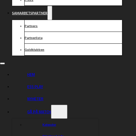
SAMARBETSPARTNER
Partners
Partnerlista
Guldklubben
HEM
ESS PLAY
NYHETER
GÅ PÅ MATCH
Kalender
Biljetter & info