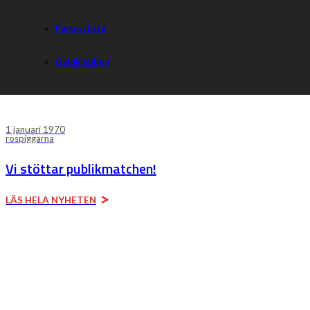
Efter en seriepremiär i Eskilstuna och en knapp förlust för Rospiggarna, så 
starta säsongen 2025 på hemmaplan. Vargarna kommer på besök till Hiss
Partnerlista
Tisdagens hemmalag gör en förändring, då Adam Ellis säsongsdebuterar. – 
trupp, konstaterar lagledare Mikael Teurnberg. Det var…
Guldklubben
LÄS HELA NYHETEN
1 januari 1970
rospiggarna
Vi stöttar publikmatchen!
LÄS HELA NYHETEN