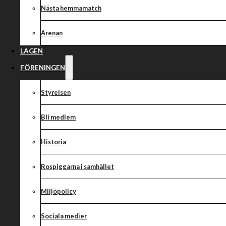
Alla nyheter
Nästa hemmamatch
Arenan
LAGEN
FÖRENINGEN
Styrelsen
Bli medlem
Historia
Rospiggarna i samhället
Miljöpolicy
Sociala medier