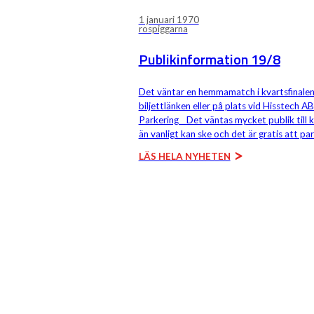
1 januari 1970
rospiggarna
Publikinformation 19/8
Det väntar en hemmamatch i kvartsfinalen
biljettlänken eller på plats vid Hisstech A
Parkering Det väntas mycket publik till k
än vanligt kan ske och det är gratis att p
LÄS HELA NYHETEN