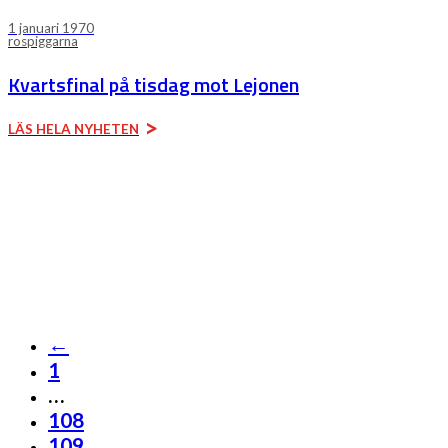
1 januari 1970
rospiggarna
Kvartsfinal på tisdag mot Lejonen
LÄS HELA NYHETEN
←
1
…
108
109