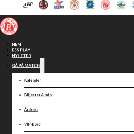
Hoppa till huvudinnehåll
Hoppa till sidfot
HEM
ESS PLAY
NYHETER
GÅ PÅ MATCH
Kalender
Biljetter & info
Årskort
VIP-bord