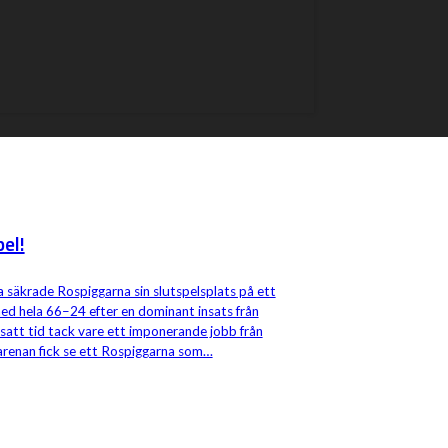
el!
 säkrade Rospiggarna sin slutspelsplats på ett
ed hela 66–24 efter en dominant insats från
att tid tack vare ett imponerande jobb från
l arenan fick se ett Rospiggarna som…