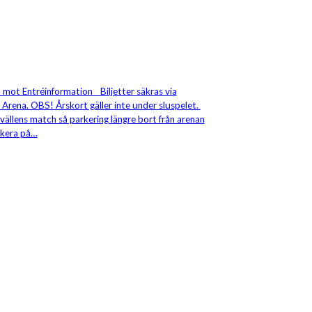
 mot Entréinformation Biljetter säkras via
B Arena. OBS! Årskort gäller inte under sluspelet.
vällens match så parkering längre bort från arenan
arkera på…