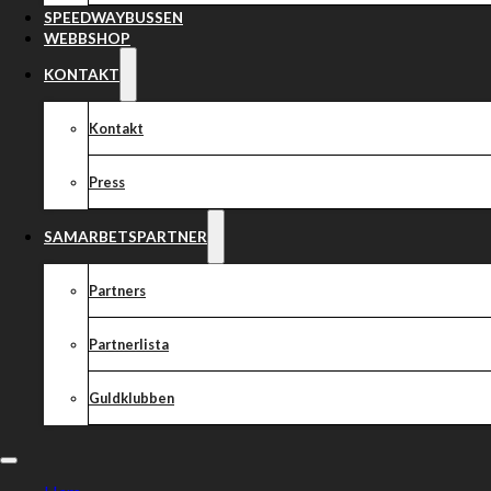
SPEEDWAYBUSSEN
WEBBSHOP
KONTAKT
Kontakt
1 januari 1970
Press
rospiggarna
̈ ̈ !
SAMARBETSPARTNER
Två matcher på två dagar. Fem viktiga poäng står på spel och för motstå
Partners
Vi är halvvägs igenom grundserien av årets Bauhaus-ligan när det nu är d
mot tabelltrean Smederna. Vi inleder ikväll borta i Eskilstuna för att sedan
Partnerlista
hemma i Hallstavik under morgondagen.…
LÄS HELA NYHETEN
Guldklubben
1 januari 1970