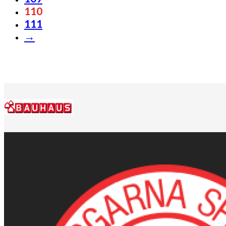
110
111
→