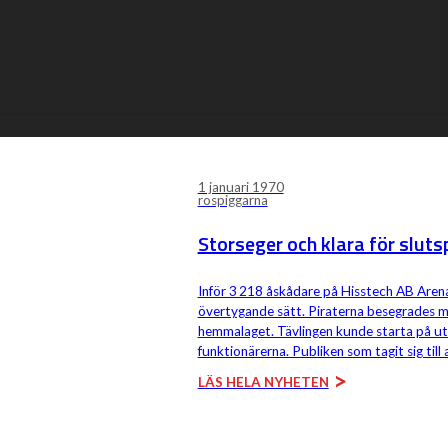
är det dags att
tech AB Arena.
Vi har en bred
1 januari 1970
rospiggarna
Storseger och klara för slutsp
Inför 3 218 åskådare på Hisstech AB Arena
övertygande sätt. Piraterna besegrades m
hemmalaget. Tävlingen kunde starta på uts
funktionärerna. Publiken som tagit sig til
LÄS HELA NYHETEN